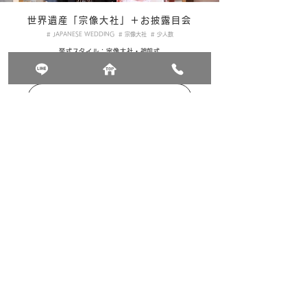
世界遺産「宗像大社」＋お披露目会
# JAPANESE WEDDING # 宗像大社 # 少人数
挙式スタイル：宗像大社・神前式
披露宴会場：野々庵
参列人数：50名 ／ 季節：春（4月）
このレポートを見る→
GREEN WEDDING
@ OKAGAKI
〒811-4204 福岡県遠賀郡岡垣町手野183
TEL 093-282-3338
BLUE WEDDING
@ FUKUTSU
〒811-3219 福岡県福津市西福間4-10-10
TEL 0940-43-1171