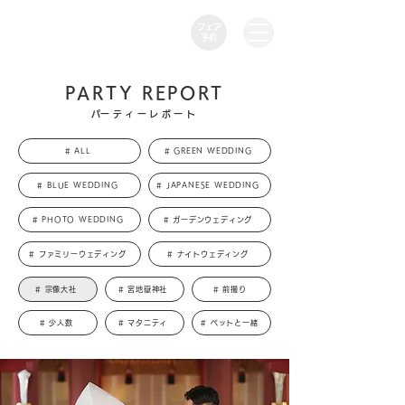
フェア
​予約
PARTY REPORT
​パーティーレポート
# ALL
# GREEN WEDDING
# BLUE WEDDING
# JAPANESE WEDDING
# PHOTO WEDDING
# ガーデンウェディング
# ファミリーウェディング
# ナイトウェディング
# 宗像大社
# 宮地嶽神社
# 前撮り
# 少人数
# マタニティ
# ペットと一緒