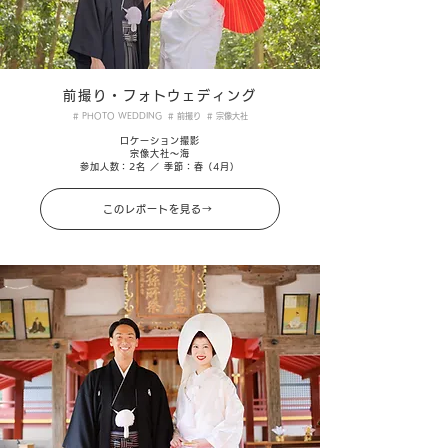
前撮り・フォトウェディング
# PHOTO WEDDING # 前撮り # 宗像大社
ロケーション撮影
宗像大社～海
参加人数：2名 ／ 季節：春（4月）
このレポートを見る→