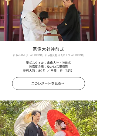
宗像大社神前式
# JAPANESE WEDDING # 宗像大社 # GREEN WEDDING
挙式スタイル：宗像大社・神前式
披露宴会場：ゆかいな果樹園
参列人数：80名 ／ 季節：春（
3月）
このレポートを見る→