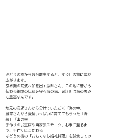
ぶどうの樹から数分散歩すると、すぐ目の前に海が
広がります。
玄界灘の荒波へ船を出す漁師さん、この地に昔から
伝わる網漁の伝統を守る海の民、岡垣町は海の恵み
も豊富なんです。
地元の漁師さんから分けていただく「海の幸」
農家さんから愛情いっぱいに育ててもらった「野
菜」「山の幸」
手作りのお豆腐や自家製スモーク、お米に至るま
で、手作りにこだわる
ぶどうの樹の「おもてなし婚礼料理」を試食してみ