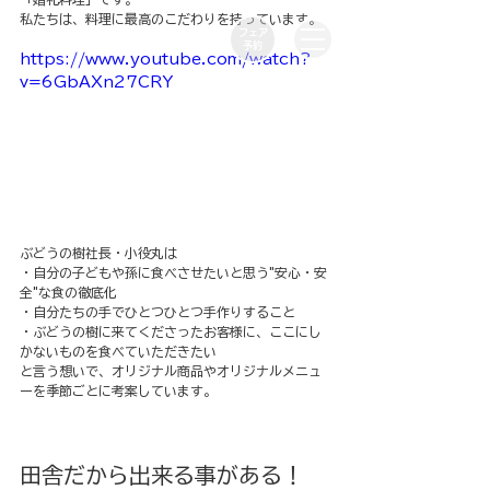
私たちは、料理に最高のこだわりを持っています。
フェア
​予約
https://www.youtube.com/watch?
v=6GbAXn27CRY
ぶどうの樹社長・小役丸は
・自分の子どもや孫に食べさせたいと思う"安心・安
全"な食の徹底化
・自分たちの手でひとつひとつ手作りすること
・ぶどうの樹に来てくださったお客様に、ここにし
かないものを食べていただきたい
と言う想いで、オリジナル商品やオリジナルメニュ
ーを季節ごとに考案しています。
田舎だから出来る事がある！