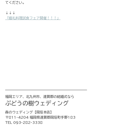
てください。
↓↓↓
「婚礼料理試食フェア開催！！！」
福岡エリア、北九州市、遠賀郡の結婚式なら
ぶどうの樹ウェディング
森のウェディング【岡垣本店】
〒811-4204 福岡県遠賀郡岡垣町手野183
TEL 093-282-3338