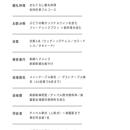
おもてなし婚礼料理
婚礼料理
和洋折衷フルコース
ぶどうの樹オリジナルワインを含む
お飲み物
フリードリンクプラン ※乾杯酒を含む
衣裳3点（ウェディングドレス／カラード
衣裳
レス／タキシード）
新婦ヘアメイク
美容着付
新郎新婦お着付け
メインテーブル装花 ／ ゲストテーブル装
会場装花
花（40名様で8卓まで）
新郎新婦控室／チャペル貸切使用料／披
会場費
露宴会場貸切使用料を含む
チャペル挙式（人前式）～披露宴まで
司会者
​専任司会者1名