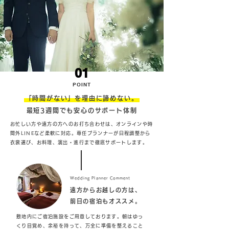
01
POINT
「時間がない」を理由に諦めない。
最短3週間でも安心のサポート体制
お忙しい方や遠方の方へのお打ち合わせは、オンラインや時
間外LINEなど柔軟に対応。専任プランナーが日程調整から
衣裳選び、お料理、演出・進行まで徹底サポートします。
Wedding Planner Comment
遠方からお越しの方は、
前日の宿泊もオススメ。
敷地内にご宿泊施設をご用意しております。朝はゆっ
くり目覚め、余裕を持って、万全に準備を整えること