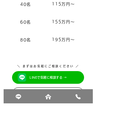
115万円～
40名
155万円～
60名
195万円～
80名
＼ まずはお気軽にご相談ください ／
LINEで気軽に相談する →
ウェディングフェアに参加する →
＼ 開催中のおすすめフェア ／
月に1度のプレミアム1DAYフェア
婚礼料理フルコース試食×会場見学◆豪
華成約特典付き◆