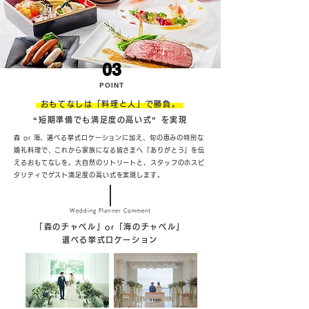
03
POINT
おもてなしは「料理と人」で勝負。
“短期準備でも満足度の高い式” を実現
森 or 海、選べる挙式ロケーションに加え、旬の恵みの特別な
婚礼料理で、これから家族になる皆さまへ「ありがとう」を伝
えるおもてなしを。大自然のリトリートと、スタッフのホスピ
タリティでゲスト満足度の高い式を実現します。
Wedding Planner Comment
「森のチャペル」or「海のチャペル」
選べる
挙式ロケーション