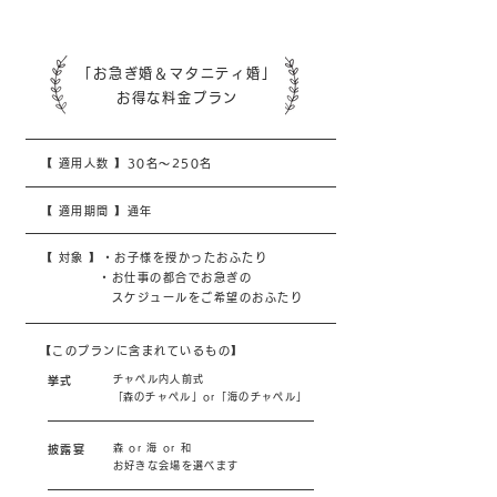
「お急ぎ婚＆マタニティ婚」
お得な​料金プラン
【 適用人数 】30名～250名
【 適用期間 】通年
【 対象 】
・お子様を授かったおふたり
・お仕事の都合でお急ぎの
スケジュールをご希望のおふたり
【このプランに含まれているもの】
チャペル内人前式
挙式
​「森のチャペル」or「海のチャペル」
森 or 海 or 和
披露宴
お好きな会場を選べます