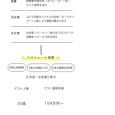
音響機材使用料（オペレーター1名）
音響
​マイク使用を含む
ぶどうの樹オリジナル引出物（カードタイ
引出物
プ）※人数により個数は異なります
お支度～パーティー結びまでのアテンド
その他
消費税＋サービス料を含む
＼ ベストレート保障 ／
#持込み料無料
#安心の後払いOK
#良心価格をお約束
【 料金・お見積り例 】
プラン適用料金
ゲスト人数
104万円～
30名